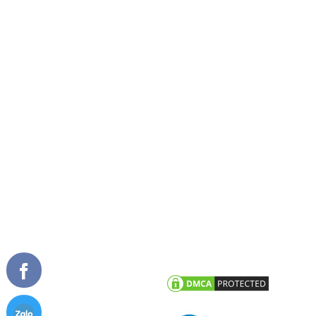
Về chúng tôi
Cửa đi mở quay
Tầm nhìn sứ mệnh
Cửa đi mở trượt
Giải thưởng
Cửa đi xếp trượt
Tài liệu
Cửa sổ mở quay
Cửa sổ mở hất
Vách kính mặt dựng
TIN TỨC
CHĂM SÓC KHÁCH HÀNG
Tư vấn - hỏi đáp
Chính sách bảo hành
Công trình tiêu biểu
Chính sách bảo mật thông tin
khách hàng
Tin tức công ty
Tin khuyến mãi