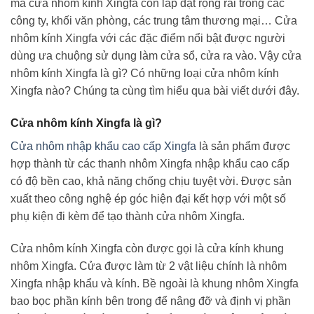
mà cửa nhôm kính Xingfa còn lắp đặt rộng rãi trong các
công ty, khối văn phòng, các trung tâm thương mại… Cửa
nhôm kính Xingfa với các đặc điểm nổi bật được người
dùng ưa chuộng sử dụng làm cửa sổ, cửa ra vào. Vậy cửa
nhôm kính Xingfa là gì? Có những loại cửa nhôm kính
Xingfa nào? Chúng ta cùng tìm hiểu qua bài viết dưới đây.
Cửa nhôm kính Xingfa là gì?
Cửa nhôm nhập khẩu cao cấp Xingfa
là sản phẩm được
hợp thành từ các thanh nhôm Xingfa nhập khẩu cao cấp
có độ bền cao, khả năng chống chịu tuyệt vời. Được sản
xuất theo công nghệ ép góc hiện đại kết hợp với một số
phụ kiện đi kèm để tạo thành cửa nhôm Xingfa.
Cửa nhôm kính Xingfa còn được gọi là cửa kính khung
nhôm Xingfa. Cửa được làm từ 2 vật liệu chính là nhôm
Xingfa nhập khẩu và kính. Bề ngoài là khung nhôm Xingfa
bao bọc phần kính bên trong để nâng đỡ và định vị phần