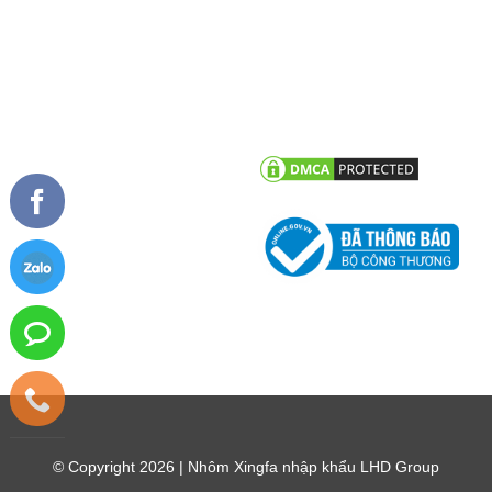
TIN TỨC
CHĂM SÓC KHÁCH HÀNG
Tư vấn - hỏi đáp
Chính sách bảo hành
Công trình tiêu biểu
Chính sách bảo mật thông tin
khách hàng
Tin tức công ty
Tin khuyến mãi
© Copyright 2026 | Nhôm Xingfa nhập khẩu LHD Group