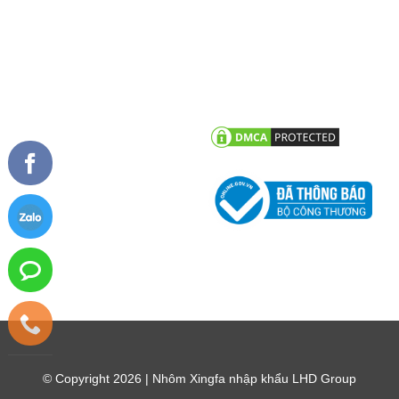
TIN TỨC
CHĂM SÓC KHÁCH HÀNG
Tư vấn - hỏi đáp
Chính sách bảo hành
Công trình tiêu biểu
Chính sách bảo mật thông tin
khách hàng
Tin tức công ty
Tin khuyến mãi
© Copyright 2026 | Nhôm Xingfa nhập khẩu LHD Group