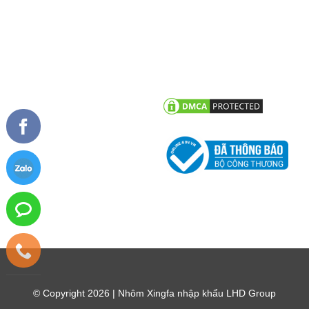
TIN TỨC
CHĂM SÓC KHÁCH HÀNG
Tư vấn - hỏi đáp
Chính sách bảo hành
Công trình tiêu biểu
Chính sách bảo mật thông tin
khách hàng
Tin tức công ty
Tin khuyến mãi
© Copyright 2026 | Nhôm Xingfa nhập khẩu LHD Group