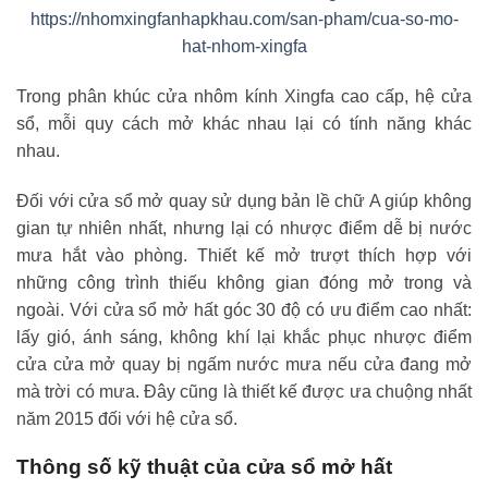
https://nhomxingfanhapkhau.com/san-pham/cua-so-mo-
hat-nhom-xingfa
Trong phân khúc cửa nhôm kính Xingfa cao cấp, hệ cửa
sổ, mỗi quy cách mở khác nhau lại có tính năng khác
nhau.
Đối với cửa sổ mở quay sử dụng bản lề chữ A giúp không
gian tự nhiên nhất, nhưng lại có nhược điểm dễ bị nước
mưa hắt vào phòng. Thiết kế mở trượt thích hợp với
những công trình thiếu không gian đóng mở trong và
ngoài. Với cửa sổ mở hất góc 30 độ có ưu điểm cao nhất:
lấy gió, ánh sáng, không khí lại khắc phục nhược điểm
cửa cửa mở quay bị ngấm nước mưa nếu cửa đang mở
mà trời có mưa. Đây cũng là thiết kế được ưa chuộng nhất
năm 2015 đối với hệ cửa sổ.
Thông số kỹ thuật của cửa sổ mở hất