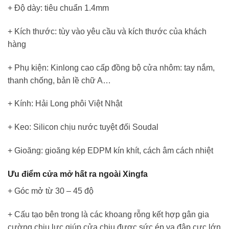
+ Độ dày: tiêu chuẩn 1.4mm
+ Kích thước: tùy vào yêu cầu và kích thước của khách
hàng
+ Phụ kiện: Kinlong cao cấp đồng bộ cửa nhôm: tay nắm,
thanh chống, bản lề chữ A…
+ Kính: Hải Long phôi Việt Nhật
+ Keo: Silicon chịu nước tuyệt đối Soudal
+ Gioăng: gioăng kép EDPM kín khít, cách âm cách nhiệt
Ưu điểm cửa mở hất ra ngoài Xingfa
+ Góc mở từ 30 – 45 độ
+ Cấu tạo bên trong là các khoang rỗng kết hợp gân gia
cường chịu lực giúp cửa chịu được sức ép va đập cực lớn